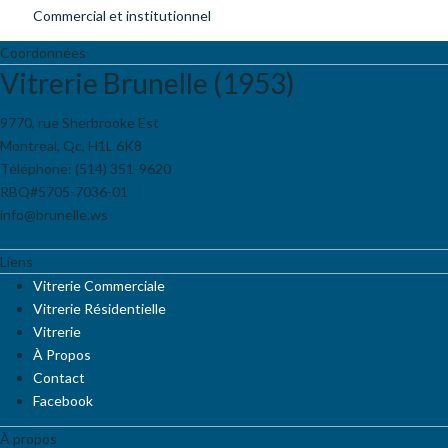
Commercial et institutionnel
Coordonnées
Vitrerie Brunelle (1953)
9770, rue Sherbrooke Est
Montreal
,
Qc
,
H1L 6K8
Téléphone:
(514) 351-9620
RBQ#5705-7036-01
info@brunelle.ws
Liens
Vitrerie Commerciale
Vitrerie Résidentielle
Vitrerie
À Propos
Contact
Facebook
À propos